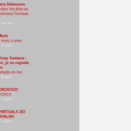
nia Defensora
stino Vila Bela da
ntíssima Trindade,
T
 um ano
Bule
 novo, o amor
 4 anos
iney Santana :
n, je ne regrette
en
religião do mal
 4 anos
CROATICO
ROTICA
 5 anos
PIRITUALS DO
RVALHO
 5 anos