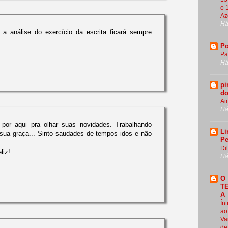
o 
Az
Há
 a análise do exercício da escrita ficará sempre
Po
Pa
Há
pi
do
Ai
Há
 por aqui pra olhar suas novidades. Trabalhando
Li
 sua graça... Sinto saudades de tempos idos e não
Pe
Di
liz!
Há
O
T
A
Ín
ao
Va
de