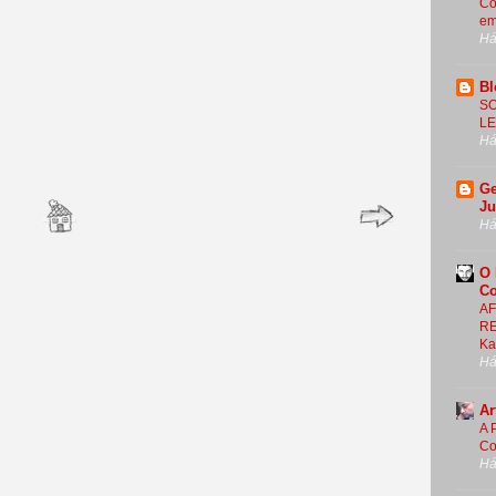
Co
em
Há
Bl
SO
LE
Há
Ge
Ju
Há
O 
Co
A
RE
Ka
Há
Ar
A 
Co
Há