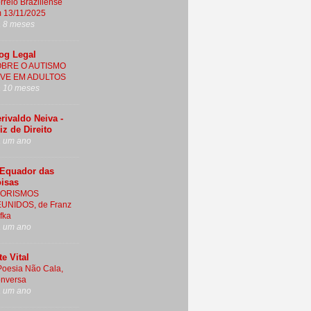
rreio Braziliense
 13/11/2025
 8 meses
og Legal
BRE O AUTISMO
VE EM ADULTOS
 10 meses
rivaldo Neiva -
iz de Direito
 um ano
Equador das
isas
FORISMOS
UNIDOS, de Franz
fka
 um ano
te Vital
Poesia Não Cala,
nversa
 um ano