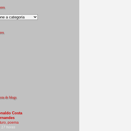
ores
res
sta de blogs
naldo Costa
rnandes
turo, poema
 17 horas