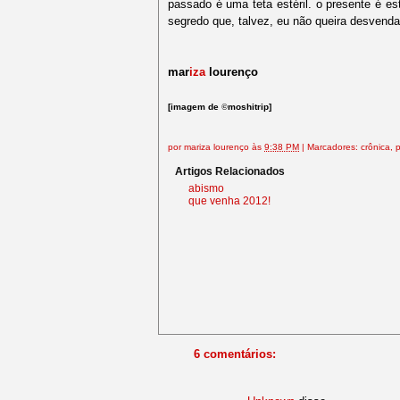
passado é uma teta estéril. o presente é es
segredo que, talvez, eu não queira desvenda
mar
iza
lourenço
[imagem de
moshitrip]
©
por
mariza lourenço
às
9:38 PM
|
Marcadores:
crônica
,
p
Artigos Relacionados
abismo
que venha 2012!
6 comentários: