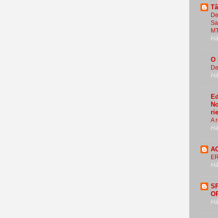
Tâ
De
Sa
M
Há
O 
De
Há
Ed
No
ri
A 
Há
A
E
Há
S
O
Há