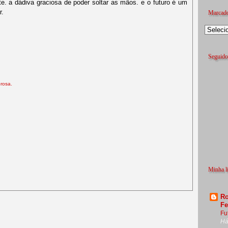
te. a dádiva graciosa de poder soltar as mãos. e o futuro é um
r.
Marcad
Seguido
rosa.
Minha li
Ro
Fe
Fu
Há