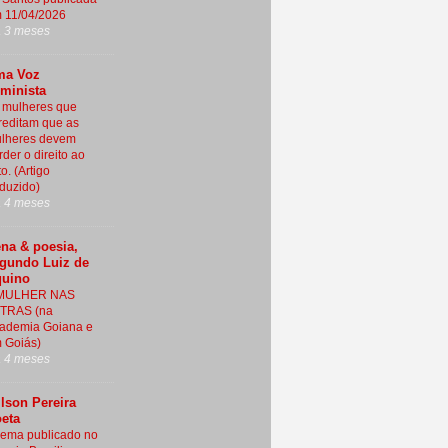
 11/04/2026
 3 meses
ma Voz
minista
 mulheres que
reditam que as
lheres devem
rder o direito ao
o. (Artigo
aduzido)
 4 meses
na & poesia,
gundo Luiz de
uino
MULHER NAS
TRAS (na
ademia Goiana e
 Goiás)
 4 meses
lson Pereira
eta
ema publicado no