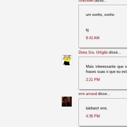
Unknown
disse...
um sonho, sonho
bj
8:42 AM
Dona Sra. Urtigão
disse...
Mais interessante que s
frases suas o que eu es
2:21 PM
erre amaral
disse...
bárbaro! erre.
4:35 PM