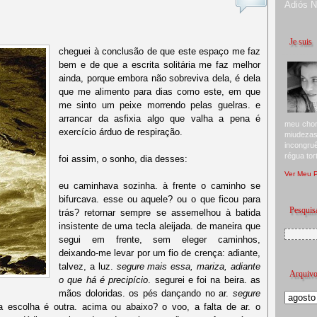
Adiós 
Je suis
cheguei à conclusão de que este espaço me faz
bem e de que a escrita solitária me faz melhor
ainda, porque embora não sobreviva dela, é dela
que me alimento para dias como este, em que
me sinto um peixe morrendo pelas guelras. e
arrancar da asfixia algo que valha a pena é
meu chor
exercício árduo de respiração.
miudeza
incongru
régua tor
foi assim, o sonho, dia desses:
Ver Meu P
eu caminhava sozinha. à frente o caminho se
bifurcava. esse ou aquele? ou o que ficou para
Pesquisa
trás? retornar sempre se assemelhou à batida
insistente de uma tecla aleijada. de maneira que
segui em frente, sem eleger caminhos,
deixando-me levar por um fio de crença: adiante,
talvez, a luz.
segure mais essa, mariza, adiante
Arquiv
o que há é precipício
. segurei e foi na beira. as
mãos doloridas. os pés dançando no ar.
segure
 a escolha é outra. acima ou abaixo? o voo, a falta de ar. o