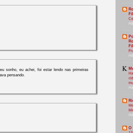
Ro
Fi
Ce
Há
Po
Ro
Fi
Fr
Há
Mu
eu sonho, eu achei, foi estar lendo nas primeiras
Ha
tava pensando.
ci
mu
Há
Ri
Me
Mi
Há
O
13