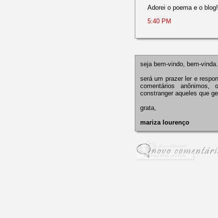
Adorei o poema e o blog!
5:40 PM
seja bem-vindo, bem-vinda.
será um prazer ler e respon
comentários anônimos, 
constranger aqueles que ge
grata,
mariza lourenço