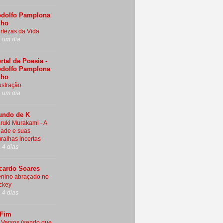
dolfo Pamplona
lho
rtezas da Vida
 um dia
rtal de Poesia -
dolfo Pamplona
lho
ustração
 um dia
ndo de K
ruki Murakami - A
dade e suas
ralhas incertas
 4 dias
cardo Soares
nino abraçado no
ckey
 4 dias
 Fim
 Versos (sendo que