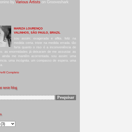
Nonino by
Various Artists
on Grooveshark
MARIZA LOURENÇO
VALINHOS, SÃO PAULO, BRAZIL
sou assim: exagerada e aflita. feliz na
medida certa. triste na medida errada. tão
farta quanto o riso é a inconveniência de
o. as enormidades já deixaram de me assustar. as
s ainda me mantêm acorrentada. sou assim: uma
ência. uma incógnita. um compasso de espera. uma
ta.
erfil Completo
r neste blog
os