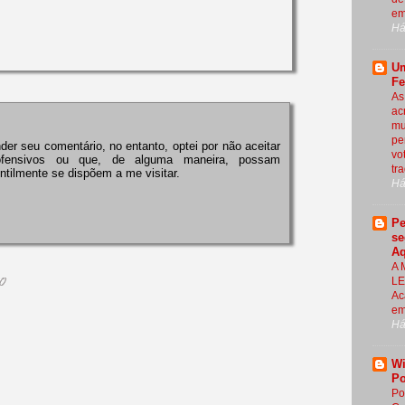
em
Há
U
Fe
As
ac
mu
pe
der seu comentário, no entanto, optei por não aceitar
vot
ofensivos ou que, de alguma maneira, possam
tr
ntilmente se dispõem a me visitar.
Há
Pe
se
Aq
A 
LE
Ac
em
Há
Wi
Po
Po